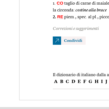
CO
1.
taglio di carne di maiale
la circonda:
costine alla brace
2.
RE
piem., spec. al pl., picc
Correzioni e suggerimenti
Condividi
Il dizionario di italiano dalla a
A
B
C
D
E
F
G
H
I
J