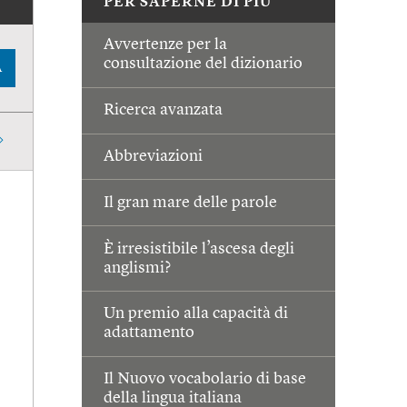
PER SAPERNE DI PIÙ
Avvertenze per la
consultazione del dizionario
A
Ricerca avanzata
Abbreviazioni
Il gran mare delle parole
È irresistibile l’ascesa degli
anglismi?
Un premio alla capacità di
adattamento
Il Nuovo vocabolario di base
della lingua italiana