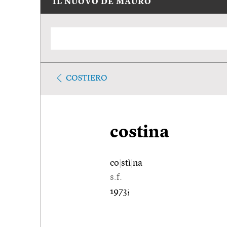
IL NUOVO DE MAURO
COSTIERO
costina
co
|
stì
|
na
s.f.
1973;