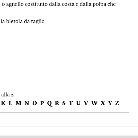
 o agnello costituito dalla costa e dalla polpa che
ola bietola da taglio
 alla z
K
L
M
N
O
P
Q
R
S
T
U
V
W
X
Y
Z