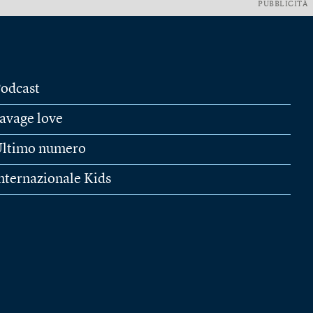
PUBBLICITÀ
odcast
avage love
ltimo numero
nternazionale Kids