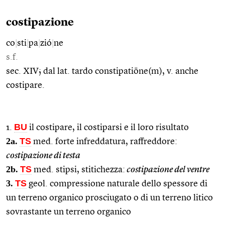
costipazione
co
|
sti
|
pa
|
zió
|
ne
s.f.
sec. XIV; dal lat. tardo constipatiōne(m), v. anche
costipare.
BU
1.
il costipare, il costiparsi e il loro risultato
2a.
TS
med. forte infreddatura, raffreddore:
costipazione di testa
2b.
TS
med. stipsi, stitichezza:
costipazione del ventre
3.
TS
geol. compressione naturale dello spessore di
un terreno organico prosciugato o di un terreno litico
sovrastante un terreno organico