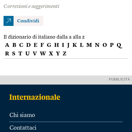
Correzioni e suggerimenti
Condividi
Il dizionario di italiano dalla a alla z
A
B
C
D
E
F
G
H
I
J
K
L
M
N
O
P
Q
R
S
T
U
V
W
X
Y
Z
PUBBLICITÀ
Chi siamo
Contattaci