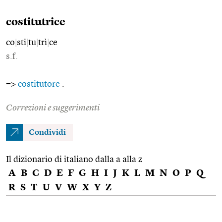
costitutrice
co
|
sti
|
tu
|
trì
|
ce
s.f.
=>
costitutore
.
Correzioni e suggerimenti
Condividi
Il dizionario di italiano dalla a alla z
A
B
C
D
E
F
G
H
I
J
K
L
M
N
O
P
Q
R
S
T
U
V
W
X
Y
Z