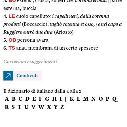
3.
BU
estens., crosta, superficie:
cotenna erbosa
|
parte
esterna, buccia
4.
LE
cuoio capelluto:
i capelli neri, dalla cotenna
prodotti
(Boccaccio),
tagliò cotenna et osso,
|
e nel capo a
Ruggiero entrò due dita
(Ariosto)
5.
OB
persona avara
6.
TS
anat. membrana di un certo spessore
Correzioni e suggerimenti
Condividi
Il dizionario di italiano dalla a alla z
A
B
C
D
E
F
G
H
I
J
K
L
M
N
O
P
Q
R
S
T
U
V
W
X
Y
Z