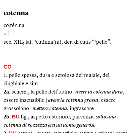
cotenna
co
|
tén
|
na
s.f.
1
sec. XIII; lat. *cutĭnna(m), der. di cutis “
pelle”.
CO
1.
pelle spessa, dura e setolosa del maiale, del
cinghiale e sim.
2a.
scherz., la pelle dell’uomo
|
avere la cotenna dura
,
essere insensibile
|
avere la cotenna grossa
, essere
grossolano
|
mettere cotenna
, ingrassare
2b.
BU
fig., aspetto esteriore, parvenza:
sotto una
cotenna di rozzezza era un uomo generoso