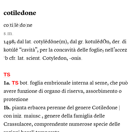
cotiledone
co
|
ti
|
lè
|
do
|
ne
s.m.
1498; dal lat. cotylēdŏne(m), dal gr. kotulēdṒn, der. di
kotúlē “cavità”, per la concavità delle foglie; nell’accez
1
b cfr. lat. scient. Cotyledon, -onis.
TS
1a.
TS
bot. foglia embrionale interna al seme, che può
avere funzione di organo di riserva, assorbimento o
protezione
1b.
pianta erbacea perenne del genere Cotiledone
|
con iniz. maiusc., genere della famiglia delle
Crassulacee, comprendente numerose specie delle