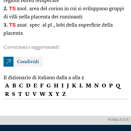
regioni boreli temperate
2.
TS
zool. area del corion in cui si sviluppano gruppi
di villi nella placenta dei ruminanti
3.
TS
anat. spec. al pl., lobi della superficie della
placenta
Correzioni e suggerimenti
Condividi
Il dizionario di italiano dalla a alla z
A
B
C
D
E
F
G
H
I
J
K
L
M
N
O
P
Q
R
S
T
U
V
W
X
Y
Z
PUBBLICITÀ