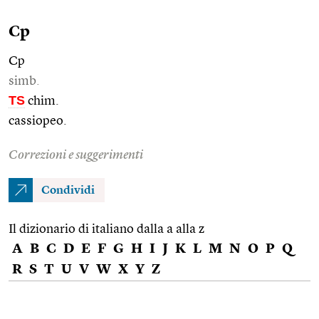
Cp
Cp
simb.
TS
chim.
cassiopeo.
Correzioni e suggerimenti
Condividi
Il dizionario di italiano dalla a alla z
A
B
C
D
E
F
G
H
I
J
K
L
M
N
O
P
Q
R
S
T
U
V
W
X
Y
Z