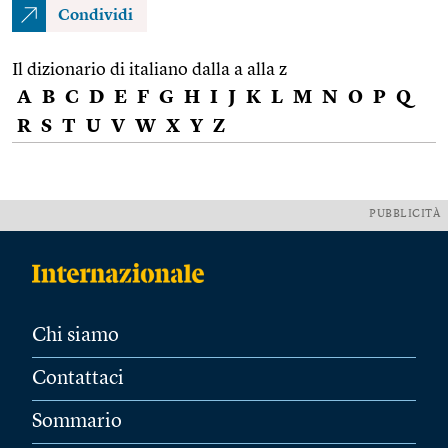
Condividi
Il dizionario di italiano dalla a alla z
A
B
C
D
E
F
G
H
I
J
K
L
M
N
O
P
Q
R
S
T
U
V
W
X
Y
Z
PUBBLICITÀ
Chi siamo
Contattaci
Sommario