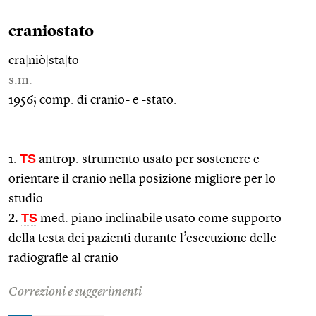
craniostato
cra
|
niò
|
sta
|
to
s.m.
1956; comp. di cranio- e -stato.
TS
1.
antrop. strumento usato per sostenere e
orientare il cranio nella posizione migliore per lo
studio
2.
TS
med. piano inclinabile usato come supporto
della testa dei pazienti durante l’esecuzione delle
radiografie al cranio
Correzioni e suggerimenti