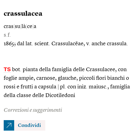
crassulacea
cras
|
su
|
là
|
ce
|
a
s.f.
1865; dal lat. scient. Crassulacĕae, v. anche crassula.
TS
bot. pianta della famiglia delle Crassulacee, con
foglie ampie, carnose, glauche, piccoli fiori bianchi o
rossi e frutti a capsula
|
pl. con iniz. maiusc., famiglia
della classe delle Dicotiledoni
Correzioni e suggerimenti
Condividi