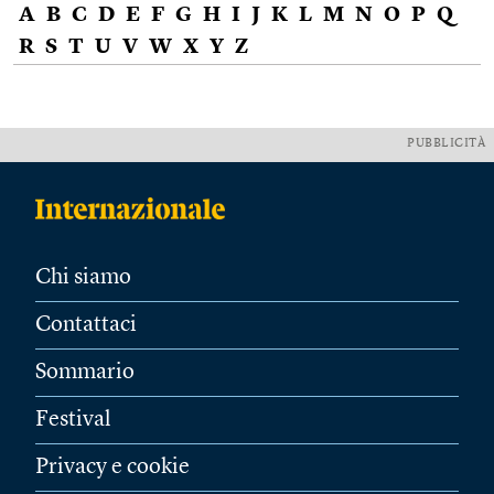
A
B
C
D
E
F
G
H
I
J
K
L
M
N
O
P
Q
R
S
T
U
V
W
X
Y
Z
PUBBLICITÀ
Chi siamo
Contattaci
Sommario
Festival
Privacy e cookie