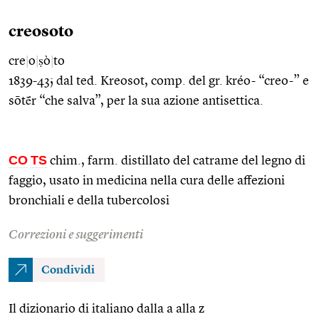
creosoto
cre
|
o
|
ṣò
|
to
1839-43; dal ted. Kreosot, comp. del gr. kréo- “creo-” e
sōtḗr “che salva”, per la sua azione antisettica.
CO
TS
chim., farm. distillato del catrame del legno di
faggio, usato in medicina nella cura delle affezioni
bronchiali e della tubercolosi
Correzioni e suggerimenti
Condividi
Il dizionario di italiano dalla a alla z