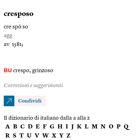
cresposo
cre
|
spó
|
so
agg.
av. 1581;
BU
crespo, grinzoso
Correzioni e suggerimenti
Condividi
Il dizionario di italiano dalla a alla z
A
B
C
D
E
F
G
H
I
J
K
L
M
N
O
P
Q
R
S
T
U
V
W
X
Y
Z