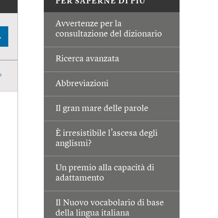
PER SAPERNE DI PIÙ
Avvertenze per la
consultazione del dizionario
A
Ricerca avanzata
Abbreviazioni
Il gran mare delle parole
È irresistibile l’ascesa degli
anglismi?
Un premio alla capacità di
adattamento
Il Nuovo vocabolario di base
della lingua italiana