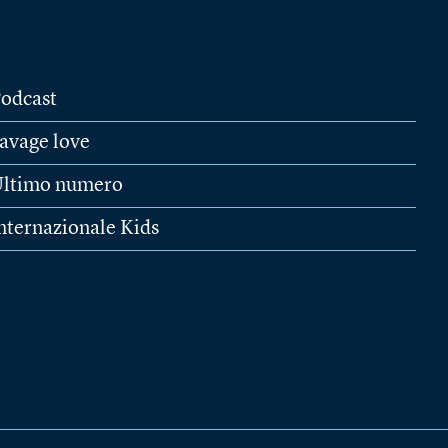
odcast
avage love
ltimo numero
nternazionale Kids