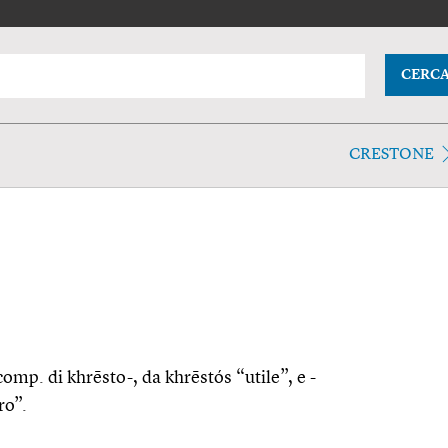
CERC
CRESTONE
comp. di khrēsto-, da khrēstós “utile”, e -
ro”.