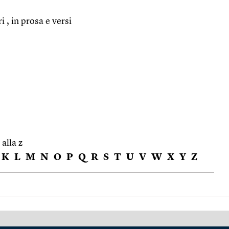
i , in prosa e versi
 alla z
K
L
M
N
O
P
Q
R
S
T
U
V
W
X
Y
Z