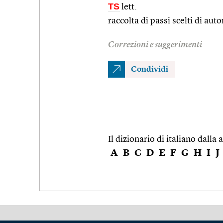
TS
lett.
raccolta di passi scelti di autor
Correzioni e suggerimenti
Condividi
Il dizionario di italiano dalla a
A
B
C
D
E
F
G
H
I
J