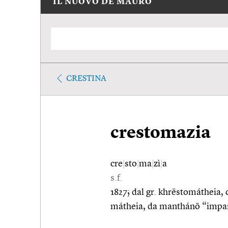
IL NUOVO DE MAURO
CRESTINA
crestomazia
cre
|
sto
|
ma
|
zì
|
a
s.f.
1827; dal gr. khrēstomátheia, 
mátheia, da manthánō “impa