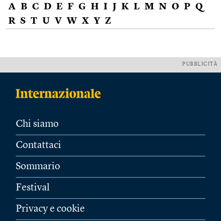
A
B
C
D
E
F
G
H
I
J
K
L
M
N
O
P
Q
R
S
T
U
V
W
X
Y
Z
PUBBLICITÀ
Chi siamo
Contattaci
Sommario
Festival
Privacy e cookie