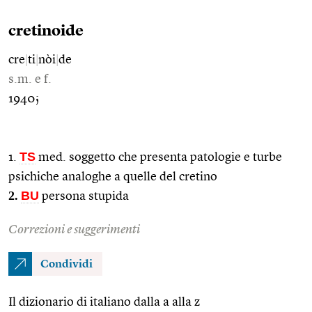
cretinoide
cre
|
ti
|
nòi
|
de
s.m. e f.
1940;
TS
1.
med. soggetto che presenta patologie e turbe
psichiche analoghe a quelle del cretino
2.
BU
persona stupida
Correzioni e suggerimenti
Condividi
Il dizionario di italiano dalla a alla z