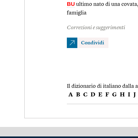
BU
ultimo nato di una covata,
famiglia
Correzioni e suggerimenti
Condividi
Il dizionario di italiano dalla a
A
B
C
D
E
F
G
H
I
J