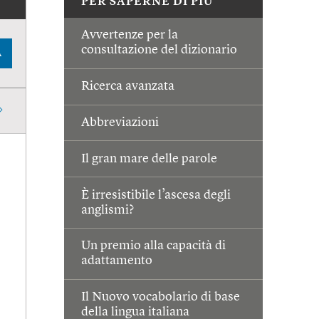
PER SAPERNE DI PIÙ
Avvertenze per la
consultazione del dizionario
A
Ricerca avanzata
Abbreviazioni
Il gran mare delle parole
È irresistibile l’ascesa degli
anglismi?
Un premio alla capacità di
adattamento
Il Nuovo vocabolario di base
della lingua italiana