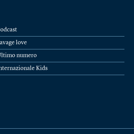
odcast
avage love
ltimo numero
nternazionale Kids