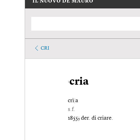
IL NUOVO DE MAURO
CRI
cria
1
crì
|
a
s.f.
1855; der. di criare.