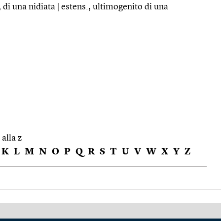
 di una nidiata
|
estens., ultimogenito di una
 alla z
K
L
M
N
O
P
Q
R
S
T
U
V
W
X
Y
Z