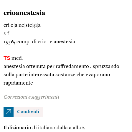
crioanestesia
cri
|
o
|
a
|
ne
|
ste
|
ṣì
|
a
s.f.
1956; comp. di crio- e anestesia.
TS
med.
anestesia ottenuta per raffredamento , spruzzando
sulla parte interessata sostanze che evaporano
rapidamente
Correzioni e suggerimenti
Condividi
Il dizionario di italiano dalla a alla z