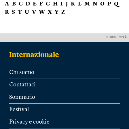
A
B
C
D
E
F
G
H
I
J
K
L
M
N
O
P
Q
R
S
T
U
V
W
X
Y
Z
PUBBLICITÀ
Chi siamo
Contattaci
Sommario
Festival
Privacy e cookie