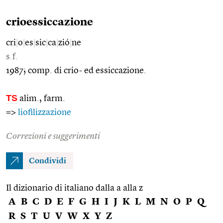
crioessiccazione
cri
|
o
|
es
|
sic
|
ca
|
zió
|
ne
s.f.
1987; comp. di crio- ed essiccazione.
TS
alim., farm.
=>
liofilizzazione
Correzioni e suggerimenti
Condividi
Il dizionario di italiano dalla a alla z
A
B
C
D
E
F
G
H
I
J
K
L
M
N
O
P
Q
R
S
T
U
V
W
X
Y
Z