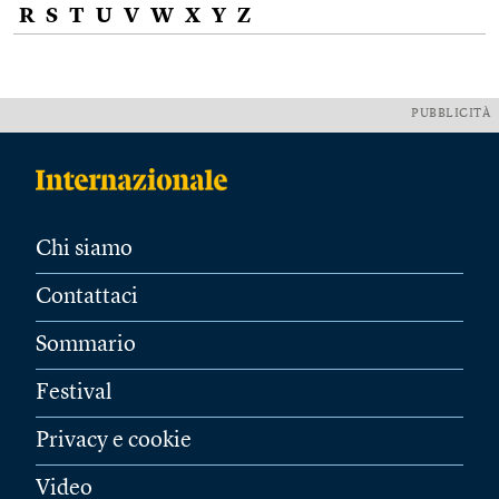
R
S
T
U
V
W
X
Y
Z
PUBBLICITÀ
Chi siamo
Contattaci
Sommario
Festival
Privacy e cookie
Video