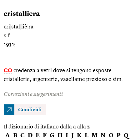
cristalliera
cri
|
stal
|
liè
|
ra
s.f.
1931;
CO
credenza a vetri dove si tengono esposte
cristallerie, argenterie, vasellame prezioso e sim.
Correzioni e suggerimenti
Condividi
Il dizionario di italiano dalla a alla z
A
B
C
D
E
F
G
H
I
J
K
L
M
N
O
P
Q