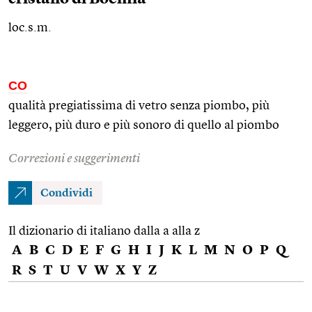
loc.s.m.
CO
qualità pregiatissima di vetro senza piombo, più
leggero, più duro e più sonoro di quello al piombo
Correzioni e suggerimenti
Condividi
Il dizionario di italiano dalla a alla z
A
B
C
D
E
F
G
H
I
J
K
L
M
N
O
P
Q
R
S
T
U
V
W
X
Y
Z