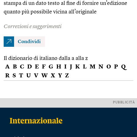
stampa di un dato testo al fine di fornire un’edizione
quanto più possibile vicina all’originale
Correzioni e suggerimenti
Condividi
Il dizionario di italiano dalla a alla z
A
B
C
D
E
F
G
H
I
J
K
L
M
N
O
P
Q
R
S
T
U
V
W
X
Y
Z
PUBBLICITÀ