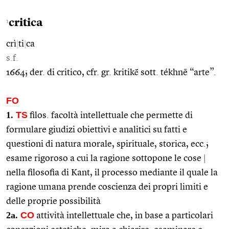
critica
1
crì
|
ti
|
ca
s.f.
1664; der. di critico, cfr. gr. kritikḗ sott. tékhnē “arte”.
FO
1.
TS
filos. facoltà intellettuale che permette di
formulare giudizi obiettivi e analitici su fatti e
questioni di natura morale, spirituale, storica, ecc.;
esame rigoroso a cui la ragione sottopone le cose
|
nella filosofia di Kant, il processo mediante il quale la
ragione umana prende coscienza dei propri limiti e
delle proprie possibilità
2a.
CO
attività intellettuale che, in base a particolari