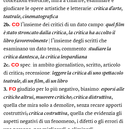
concezioni estetiche, mira a chiarire, esaminare e
giudicare le opere artistiche e letterarie:
critica d’arte
,
teatrale
,
cinematografica
2b.
CO
l’insieme dei critici di un dato campo:
quel film
è stato stroncato dalla critica
,
la critica ha accolto il
libro favorevolmente
|
l’insieme degli scritti che
esaminano un dato tema; commento:
studiare la
critica dantesca
,
la critica leopardiana
2c.
CO
spec. in ambito giornalistico, scritto, articolo
di critica; recensione:
leggere la critica di uno spettacolo
teatrale
,
di un film
,
di un libro
3.
FO
giudizio per lo più negativo, biasimo:
esporsi alle
critiche altrui
,
muovere critiche
;
critica distruttiva
,
quella che mira solo a demolire, senza recare apporti
costruttivi;
critica costruttiva
, quella che evidenzia gli
aspetti negativi di un fenomeno, i difetti o gli errori di