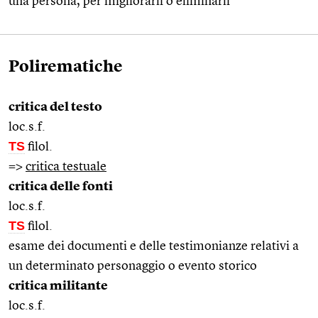
una persona, per migliorarli o eliminarli
Polirematiche
critica del testo
loc.s.f.
TS
filol.
=>
critica testuale
critica delle fonti
loc.s.f.
TS
filol.
esame dei documenti e delle testimonianze relativi a
un determinato personaggio o evento storico
critica militante
loc.s.f.