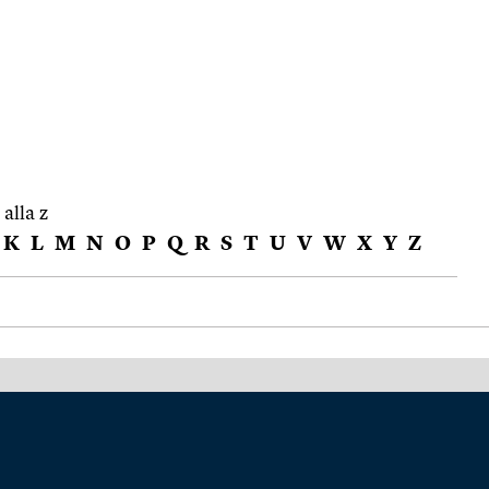
 alla z
K
L
M
N
O
P
Q
R
S
T
U
V
W
X
Y
Z