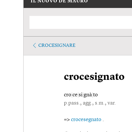
IL NUOVO DE MAURO
CROCESIGNARE
crocesignato
cro
|
ce
|
si
|
gnà
|
to
p.pass., agg., s.m., var.
=>
crocesegnato
.