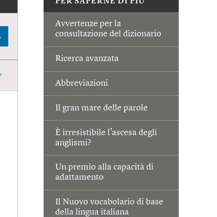
PER SAPERNE DI PIÙ
Avvertenze per la
consultazione del dizionario
A
Ricerca avanzata
Abbreviazioni
Il gran mare delle parole
È irresistibile l’ascesa degli
anglismi?
Un premio alla capacità di
adattamento
Il Nuovo vocabolario di base
della lingua italiana