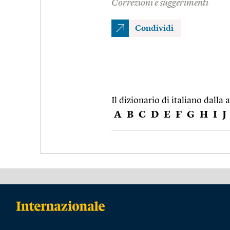
Correzioni e suggerimenti
Condividi
Il dizionario di italiano dalla a
A
B
C
D
E
F
G
H
I
J