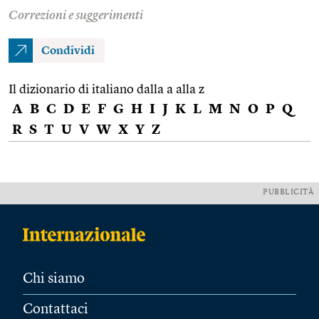
Correzioni e suggerimenti
Condividi
Il dizionario di italiano dalla a alla z
A
B
C
D
E
F
G
H
I
J
K
L
M
N
O
P
Q
R
S
T
U
V
W
X
Y
Z
PUBBLICITÀ
Chi siamo
Contattaci