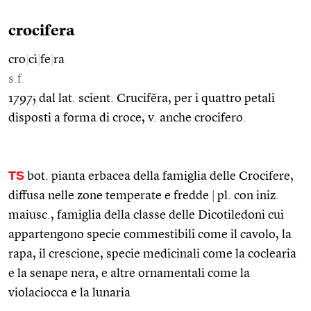
crocifera
cro
|
cì
|
fe
|
ra
s.f.
1797; dal lat. scient. Crucifĕra, per i quattro petali
disposti a forma di croce, v. anche crocifero.
TS
bot. pianta erbacea della famiglia delle Crocifere,
diffusa nelle zone temperate e fredde
|
pl. con iniz.
maiusc., famiglia della classe delle Dicotiledoni cui
appartengono specie commestibili come il cavolo, la
rapa, il crescione, specie medicinali come la coclearia
e la senape nera, e altre ornamentali come la
violaciocca e la lunaria