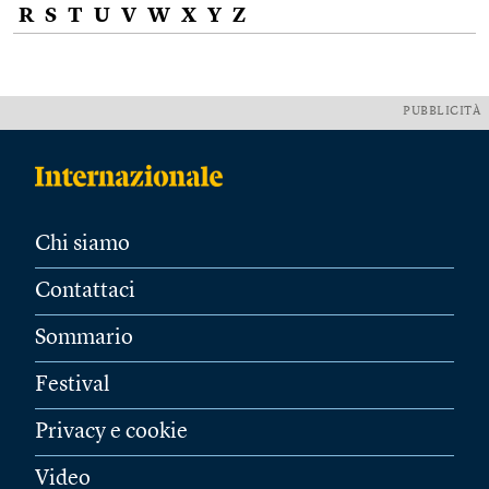
R
S
T
U
V
W
X
Y
Z
PUBBLICITÀ
Chi siamo
Contattaci
Sommario
Festival
Privacy e cookie
Video