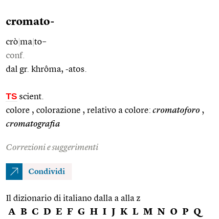
cromato-
crò
|
ma
|
to–
conf.
dal gr. khrôma, -atos.
TS
scient.
colore , colorazione , relativo a colore:
cromatoforo
,
cromatografia
Correzioni e suggerimenti
Condividi
Il dizionario di italiano dalla a alla z
A
B
C
D
E
F
G
H
I
J
K
L
M
N
O
P
Q