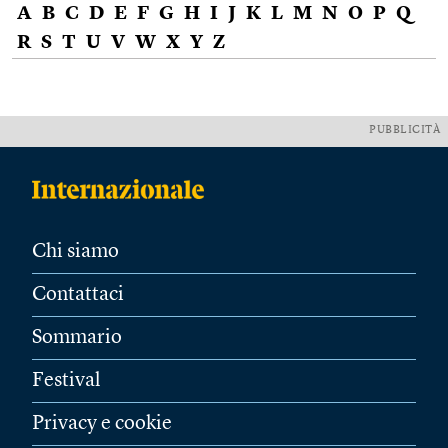
A
B
C
D
E
F
G
H
I
J
K
L
M
N
O
P
Q
R
S
T
U
V
W
X
Y
Z
PUBBLICITÀ
Chi siamo
Contattaci
Sommario
Festival
Privacy e cookie