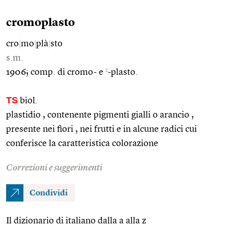
cromoplasto
cro
|
mo
|
plà
|
sto
s.m.
2
1906; comp. di cromo- e
-plasto.
TS
biol.
plastidio , contenente pigmenti gialli o arancio ,
presente nei fiori , nei frutti e in alcune radici cui
conferisce la caratteristica colorazione
Correzioni e suggerimenti
Condividi
Il dizionario di italiano dalla a alla z