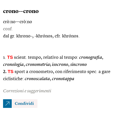
crono--crono
crò
|
no––crò
|
no
conf.
dal gr. khrono-, -khrónos, cfr. khrónos.
TS
1.
scient. tempo, relativo al tempo:
cronografia
,
cronologia
,
cronometria
;
isocrono
,
sincrono
2.
TS
sport a cronometro, con riferimento spec. a gare
ciclistiche:
cronoscalata
,
cronotappa
Correzioni e suggerimenti
Condividi