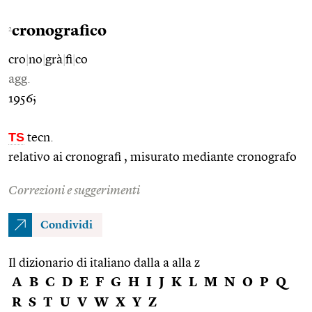
cronografico
2
cro
|
no
|
grà
|
fi
|
co
agg.
1956;
TS
tecn.
relativo ai cronografi , misurato mediante cronografo
Correzioni e suggerimenti
Condividi
Il dizionario di italiano dalla a alla z
A
B
C
D
E
F
G
H
I
J
K
L
M
N
O
P
Q
R
S
T
U
V
W
X
Y
Z