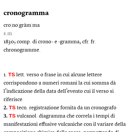
cronogramma
cro
|
no
|
gràm
|
ma
s.m.
1830; comp. di crono- e -gramma, cfr. fr.
chronogramme.
TS
1.
lett. verso o frase in cui alcune lettere
corrispondono a numeri romani la cui somma dà
l’indicazione della data dell’evento cui il verso si
riferisce
2.
TS
tecn. registrazione fornita da un cronografo
3.
TS
vulcanol. diagramma che correla i tempi di
manifestazioni effusive vulcaniche con il variare della