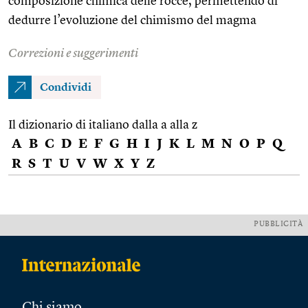
composizione chimica delle rocce, permettendo di
dedurre l’evoluzione del chimismo del magma
Correzioni e suggerimenti
Condividi
Il dizionario di italiano dalla a alla z
A
B
C
D
E
F
G
H
I
J
K
L
M
N
O
P
Q
R
S
T
U
V
W
X
Y
Z
PUBBLICITÀ