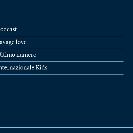
odcast
avage love
ltimo numero
nternazionale Kids