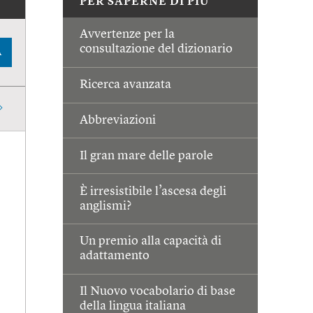
PER SAPERNE DI PIÙ
Avvertenze per la
consultazione del dizionario
A
Ricerca avanzata
Abbreviazioni
Il gran mare delle parole
È irresistibile l’ascesa degli
anglismi?
Un premio alla capacità di
adattamento
Il Nuovo vocabolario di base
della lingua italiana