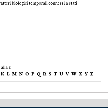
ratteri biologici temporali connessi a stati
 alla z
K
L
M
N
O
P
Q
R
S
T
U
V
W
X
Y
Z