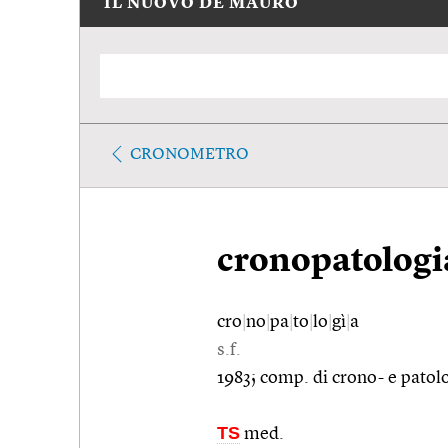
IL NUOVO DE MAURO
CRONOMETRO
cronopatologi
cro
|
no
|
pa
|
to
|
lo
|
gì
|
a
s.f.
1983; comp. di crono- e patol
TS
med.