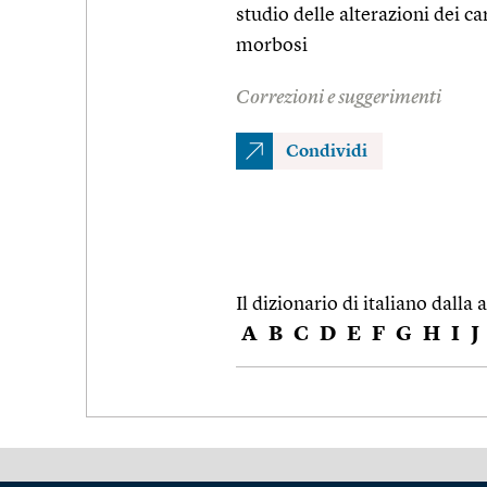
studio delle alterazioni dei ca
morbosi
Correzioni e suggerimenti
Condividi
Il dizionario di italiano dalla a
A
B
C
D
E
F
G
H
I
J