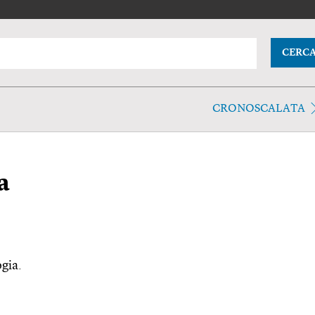
CERC
CRONOSCALATA
a
ogia.