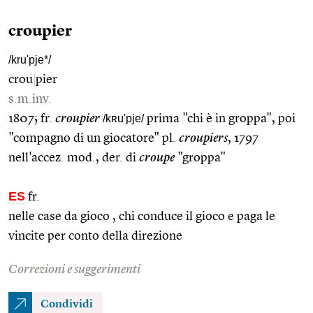
croupier
/kru'pje*/
crou
|
pier
s.m.inv.
1807; fr.
croupier
/kʀu'pje/
prima "chi è in groppa", poi
"compagno di un giocatore" pl.
croupiers
, 1797
nell'accez. mod., der. di
croupe
"groppa"
ES
fr.
nelle case da gioco , chi conduce il gioco e paga le
vincite per conto della direzione
Correzioni e suggerimenti
Condividi