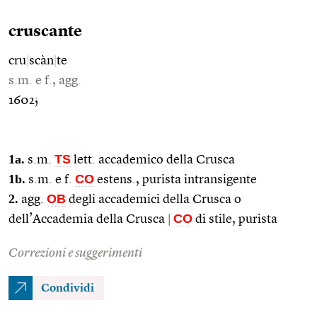
cruscante
cru
|
scàn
|
te
s.m. e f., agg.
1602;
1a.
TS
s.m.
lett. accademico della Crusca
1b.
CO
s.m. e f.
estens., purista intransigente
2.
OB
agg.
degli accademici della Crusca o
CO
dell’Accademia della Crusca
|
di stile, purista
Correzioni e suggerimenti
Condividi