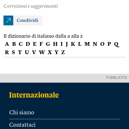
Correzioni e suggerimenti
Condividi
Il dizionario di italiano dalla a alla z
A
B
C
D
E
F
G
H
I
J
K
L
M
N
O
P
Q
R
S
T
U
V
W
X
Y
Z
PUBBLICITÀ
Chi siamo
Contattaci