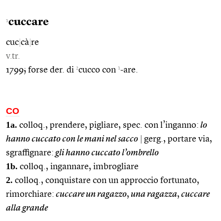
cuccare
1
cuc
|
cà
|
re
v.tr.
2
1
1799; forse der. di
cucco con
-are.
CO
1a.
colloq., prendere, pigliare, spec. con l’inganno:
lo
hanno cuccato con le mani nel sacco
|
gerg., portare via,
sgraffignare:
gli hanno cuccato l’ombrello
1b.
colloq., ingannare, imbrogliare
2.
colloq., conquistare con un approccio fortunato,
rimorchiare:
cuccare un ragazzo
,
una ragazza
,
cuccare
alla grande