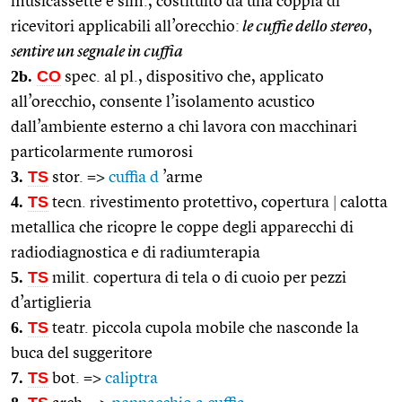
musicassette e sim., costituito da una coppia di
ricevitori applicabili all’orecchio:
le cuffie dello stereo
,
sentire un segnale in cuffia
2b.
CO
spec. al pl., dispositivo che, applicato
all’orecchio, consente l’isolamento acustico
dall’ambiente esterno a chi lavora con macchinari
particolarmente rumorosi
3.
TS
stor. =>
cuffia d
’arme
4.
TS
tecn. rivestimento protettivo, copertura
|
calotta
metallica che ricopre le coppe degli apparecchi di
radiodiagnostica e di radiumterapia
5.
TS
milit. copertura di tela o di cuoio per pezzi
d’artiglieria
6.
TS
teatr. piccola cupola mobile che nasconde la
buca del suggeritore
7.
TS
bot. =>
caliptra