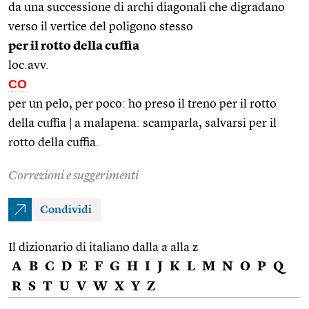
da una successione di archi diagonali che digradano
verso il vertice del poligono stesso
per il rotto della cuffia
loc.avv.
CO
per un pelo, per poco: ho preso il treno per il rotto
della cuffia | a malapena: scamparla, salvarsi per il
rotto della cuffia.
Correzioni e suggerimenti
Condividi
Il dizionario di italiano dalla a alla z
A
B
C
D
E
F
G
H
I
J
K
L
M
N
O
P
Q
R
S
T
U
V
W
X
Y
Z