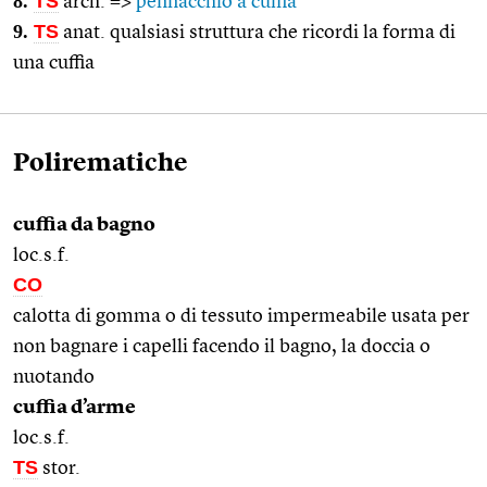
8.
TS
arch. =>
pennacchio a cuffia
9.
TS
anat. qualsiasi struttura che ricordi la forma di
una cuffia
Polirematiche
cuffia da bagno
loc.s.f.
CO
calotta di gomma o di tessuto impermeabile usata per
non bagnare i capelli facendo il bagno, la doccia o
nuotando
cuffia d’arme
loc.s.f.
TS
stor.