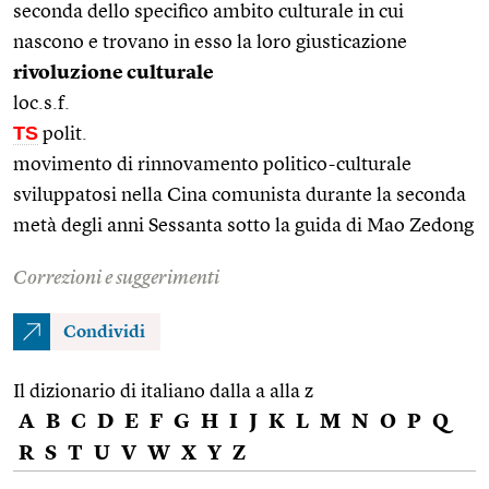
seconda dello specifico ambito culturale in cui
nascono e trovano in esso la loro giusticazione
rivoluzione culturale
loc.s.f.
TS
polit.
movimento di rinnovamento politico-culturale
sviluppatosi nella Cina comunista durante la seconda
metà degli anni Sessanta sotto la guida di Mao Zedong
Correzioni e suggerimenti
Condividi
Il dizionario di italiano dalla a alla z
A
B
C
D
E
F
G
H
I
J
K
L
M
N
O
P
Q
R
S
T
U
V
W
X
Y
Z