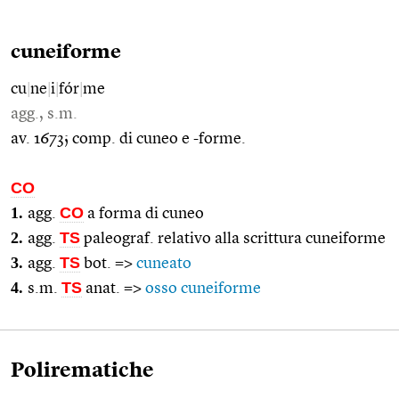
cuneiforme
cu
|
ne
|
i
|
fór
|
me
agg., s.m.
av. 1673; comp. di cuneo e -forme.
CO
1.
CO
agg.
a forma di cuneo
2.
TS
agg.
paleograf. relativo alla scrittura cuneiforme
3.
TS
agg.
bot. =>
cuneato
4.
TS
s.m.
anat. =>
osso cuneiforme
Polirematiche