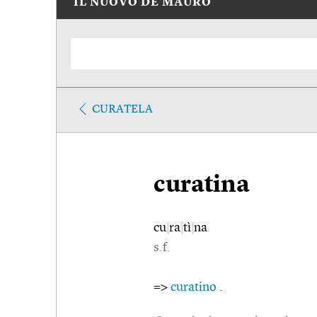
IL NUOVO DE MAURO
CURATELA
curatina
cu
|
ra
|
tì
|
na
s.f.
=>
curatino
.