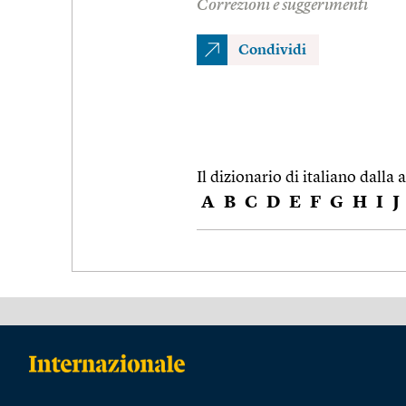
Correzioni e suggerimenti
Condividi
Il dizionario di italiano dalla a
A
B
C
D
E
F
G
H
I
J