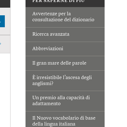
PER SAPERNE DI PIÙ
Avvertenze per la
consultazione del dizionario
A
Ricerca avanzata
Abbreviazioni
Il gran mare delle parole
È irresistibile l’ascesa degli
anglismi?
Un premio alla capacità di
adattamento
Il Nuovo vocabolario di base
della lingua italiana