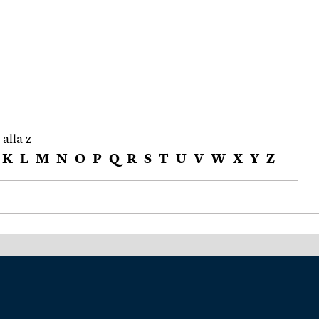
 alla z
K
L
M
N
O
P
Q
R
S
T
U
V
W
X
Y
Z