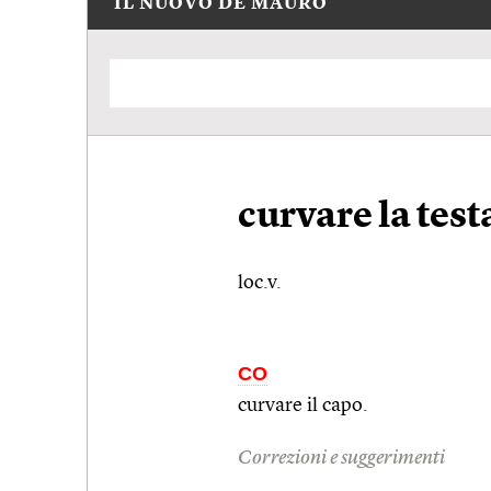
IL NUOVO DE MAURO
curvare la test
loc.v.
CO
curvare il capo.
Correzioni e suggerimenti