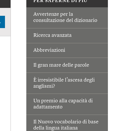
PER SAPERNE DI PIÙ
Avvertenze per la
consultazione del dizionario
A
Ricerca avanzata
Abbreviazioni
Il gran mare delle parole
È irresistibile l’ascesa degli
anglismi?
Un premio alla capacità di
adattamento
Il Nuovo vocabolario di base
della lingua italiana