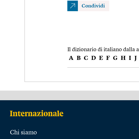
Condividi
Il dizionario di italiano dalla a
A
B
C
D
E
F
G
H
I
J
Chi siamo