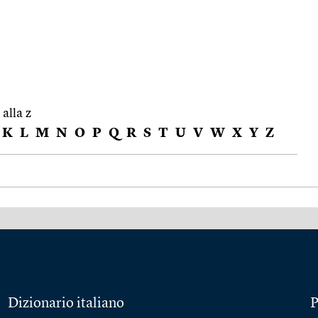
 alla z
K
L
M
N
O
P
Q
R
S
T
U
V
W
X
Y
Z
Dizionario italiano
P