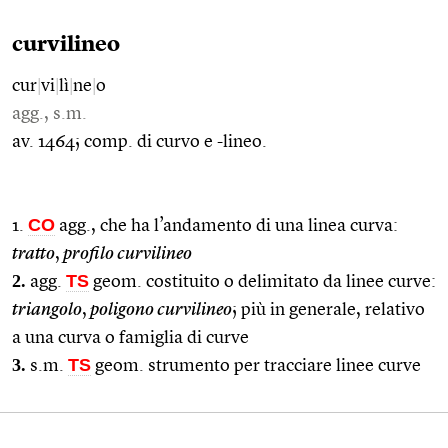
curvilineo
cur
|
vi
|
lì
|
ne
|
o
agg., s.m.
av. 1464; comp. di curvo e -lineo.
CO
1.
agg., che ha l’andamento di una linea curva:
tratto
,
profilo curvilineo
2.
TS
agg.
geom. costituito o delimitato da linee curve:
triangolo
,
poligono curvilineo
; più in generale, relativo
a una curva o famiglia di curve
3.
TS
s.m.
geom. strumento per tracciare linee curve