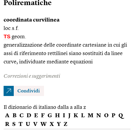
Polirematiche
coordinata curvilinea
loc.s.f.
TS
geom.
generalizzazione delle coordinate cartesiane in cui gli
assi di riferimento rettilinei siano sostituiti da linee
curve, individuate mediante equazioni
Correzioni e suggerimenti
Condividi
Il dizionario di italiano dalla a alla z
A
B
C
D
E
F
G
H
I
J
K
L
M
N
O
P
Q
R
S
T
U
V
W
X
Y
Z