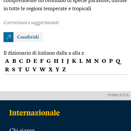
comprendente un centinaio di specie parassite, diffuse
in tutte le regioni temperate e tropicali
Correzioni e suggerimenti
Condividi
Il dizionario di italiano dalla a alla z
A
B
C
D
E
F
G
H
I
J
K
L
M
N
O
P
Q
R
S
T
U
V
W
X
Y
Z
PUBBLICITÀ