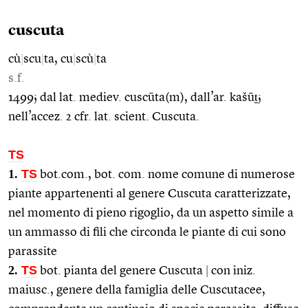
cuscuta
cù
|
scu
|
ta, cu
|
scù
|
ta
s.f.
1499; dal lat. mediev. cuscūta(m), dall’ar. kašūṯ;
nell’accez. 2 cfr. lat. scient. Cuscuta.
TS
1.
TS
bot.com., bot. com. nome comune di numerose
piante appartenenti al genere Cuscuta caratterizzate,
nel momento di pieno rigoglio, da un aspetto simile a
un ammasso di fili che circonda le piante di cui sono
parassite
2.
TS
bot. pianta del genere Cuscuta
|
con iniz.
maiusc., genere della famiglia delle Cuscutacee,