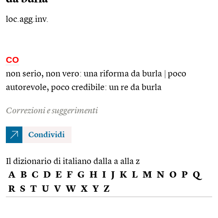
loc.agg.inv.
CO
non serio, non vero: una riforma da burla
|
poco
autorevole, poco credibile: un re da burla
Correzioni e suggerimenti
Condividi
Il dizionario di italiano dalla a alla z
A
B
C
D
E
F
G
H
I
J
K
L
M
N
O
P
Q
R
S
T
U
V
W
X
Y
Z