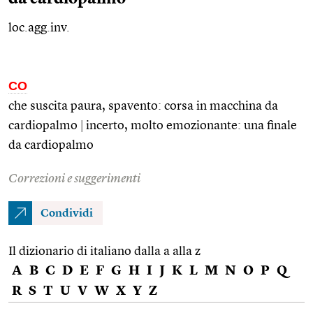
loc.agg.inv.
CO
che suscita paura, spavento: corsa in macchina da
cardiopalmo
|
incerto, molto emozionante: una finale
da cardiopalmo
Correzioni e suggerimenti
Condividi
Il dizionario di italiano dalla a alla z
A
B
C
D
E
F
G
H
I
J
K
L
M
N
O
P
Q
R
S
T
U
V
W
X
Y
Z