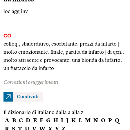
loc.agg.inv.
CO
colloq., sbalorditivo, esorbitante: prezzi da infarto
|
molto emozionante: finale, partita da infarto
|
di
qcn.
,
molto attraente e provocante: una bionda da infarto,
un fustaccio da infarto
Correzioni e suggerimenti
Condividi
Il dizionario di italiano dalla a alla z
A
B
C
D
E
F
G
H
I
J
K
L
M
N
O
P
Q
R
S
T
U
V
W
X
Y
Z