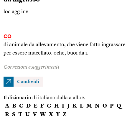
loc.agg.inv.
CO
di animale da allevamento, che viene fatto ingrassare
per essere macellato: oche, buoi da i.
Correzioni e suggerimenti
Condividi
Il dizionario di italiano dalla a alla z
A
B
C
D
E
F
G
H
I
J
K
L
M
N
O
P
Q
R
S
T
U
V
W
X
Y
Z