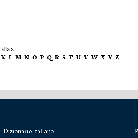
 alla z
K
L
M
N
O
P
Q
R
S
T
U
V
W
X
Y
Z
Dizionario italiano
P