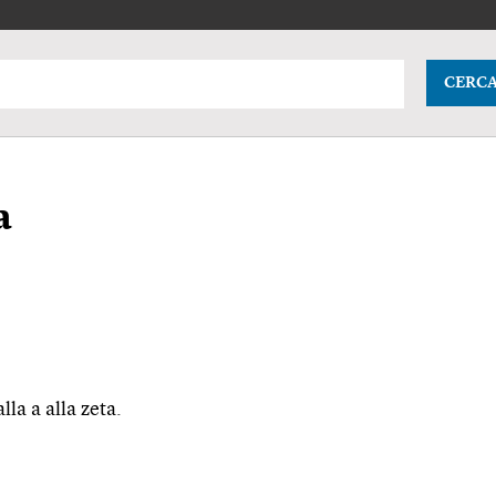
CERC
a
alla a alla zeta.