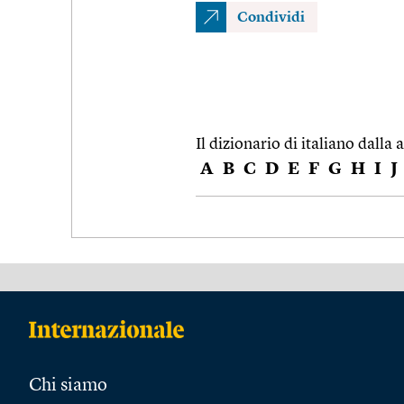
Condividi
Il dizionario di italiano dalla a
A
B
C
D
E
F
G
H
I
J
Chi siamo