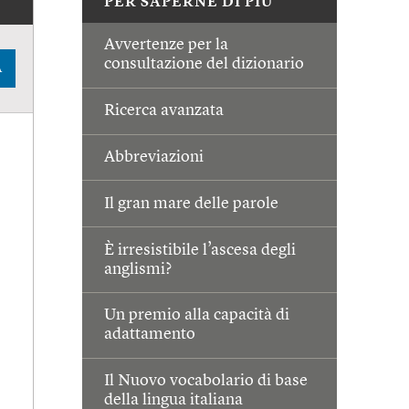
PER SAPERNE DI PIÙ
Avvertenze per la
consultazione del dizionario
A
Ricerca avanzata
Abbreviazioni
Il gran mare delle parole
È irresistibile l’ascesa degli
anglismi?
Un premio alla capacità di
adattamento
Il Nuovo vocabolario di base
della lingua italiana