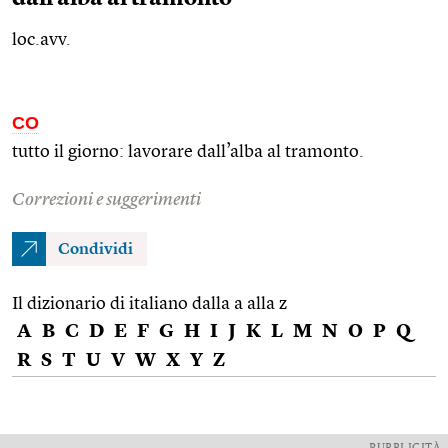
loc.avv.
CO
tutto il giorno: lavorare dall’alba al tramonto.
Correzioni e suggerimenti
Condividi
Il dizionario di italiano dalla a alla z
A
B
C
D
E
F
G
H
I
J
K
L
M
N
O
P
Q
R
S
T
U
V
W
X
Y
Z