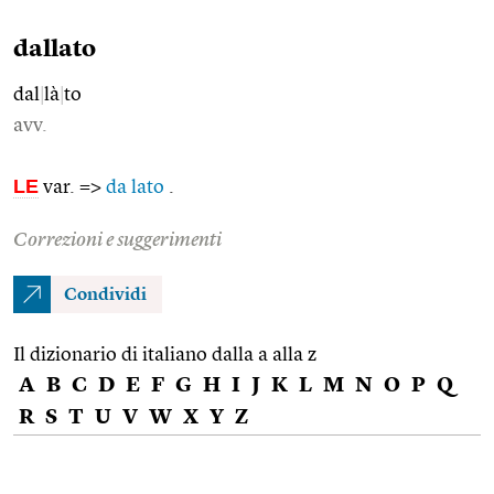
dallato
dal
|
là
|
to
avv.
LE
var. =>
da lato
.
Correzioni e suggerimenti
Condividi
Il dizionario di italiano dalla a alla z
A
B
C
D
E
F
G
H
I
J
K
L
M
N
O
P
Q
R
S
T
U
V
W
X
Y
Z