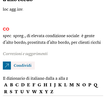
loc.agg.inv.
CO
spec.
spreg.
, di elevata condizione sociale: è gente
d’alto bordo; prostituta d’alto bordo, per clienti ricchi
Correzioni e suggerimenti
Condividi
Il dizionario di italiano dalla a alla z
A
B
C
D
E
F
G
H
I
J
K
L
M
N
O
P
Q
R
S
T
U
V
W
X
Y
Z