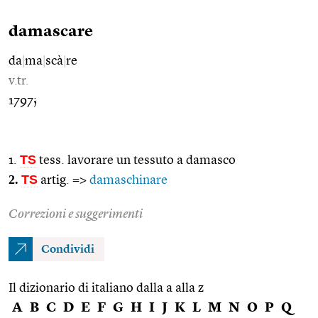
damascare
da
|
ma
|
scà
|
re
v.tr.
1797;
TS
1.
tess. lavorare un tessuto a damasco
2.
TS
artig. =>
damaschinare
Correzioni e suggerimenti
Condividi
Il dizionario di italiano dalla a alla z
A
B
C
D
E
F
G
H
I
J
K
L
M
N
O
P
Q