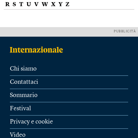
R
S
T
U
V
W
X
Y
Z
PUBBLICITÀ
Chi siamo
Contattaci
Sommario
Festival
Privacy e cookie
Video