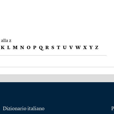
 alla z
K
L
M
N
O
P
Q
R
S
T
U
V
W
X
Y
Z
Dizionario italiano
P