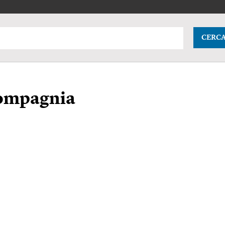
CERC
compagnia