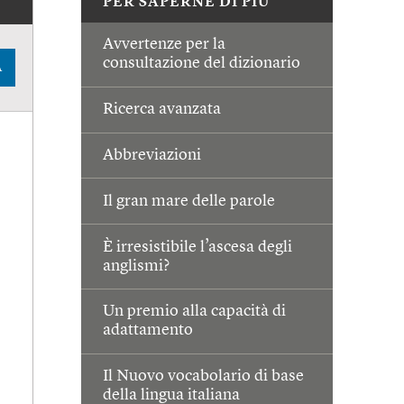
PER SAPERNE DI PIÙ
Avvertenze per la
consultazione del dizionario
A
Ricerca avanzata
Abbreviazioni
Il gran mare delle parole
È irresistibile l’ascesa degli
anglismi?
Un premio alla capacità di
adattamento
Il Nuovo vocabolario di base
della lingua italiana