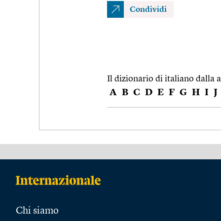
Condividi
Il dizionario di italiano dalla a
A
B
C
D
E
F
G
H
I
J
Chi siamo