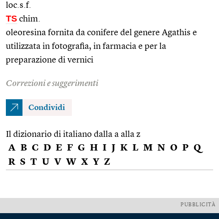
loc.s.f.
TS
chim.
oleoresina fornita da conifere del genere Agathis e
utilizzata in fotografia, in farmacia e per la
preparazione di vernici
Correzioni e suggerimenti
Condividi
Il dizionario di italiano dalla a alla z
A
B
C
D
E
F
G
H
I
J
K
L
M
N
O
P
Q
R
S
T
U
V
W
X
Y
Z
PUBBLICITÀ