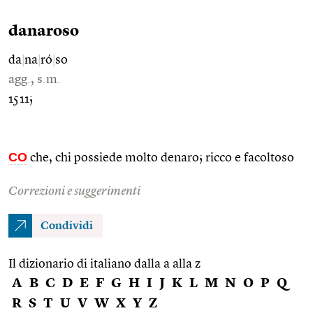
danaroso
da
|
na
|
ró
|
so
agg., s.m.
1511;
CO
che, chi possiede molto denaro; ricco e facoltoso
Correzioni e suggerimenti
Condividi
Il dizionario di italiano dalla a alla z
A
B
C
D
E
F
G
H
I
J
K
L
M
N
O
P
Q
R
S
T
U
V
W
X
Y
Z