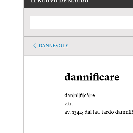
IL NUOVO DE MAURO
DANNEVOLE
dannificare
dan
|
ni
|
fi
|
cà
|
re
v.tr.
av. 1342; dal lat. tardo damnĭ