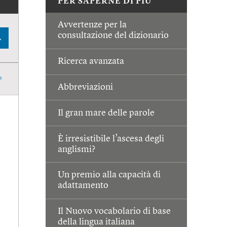
PER SAPERNE DI PIÙ
Avvertenze per la
consultazione del dizionario
A
Ricerca avanzata
Abbreviazioni
Il gran mare delle parole
È irresistibile l’ascesa degli
anglismi?
Un premio alla capacità di
adattamento
Il Nuovo vocabolario di base
della lingua italiana