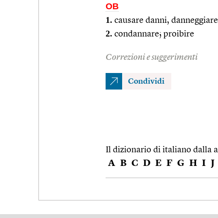
OB
1.
causare danni, danneggiare
2.
condannare; proibire
Correzioni e suggerimenti
Condividi
Il dizionario di italiano dalla a
A
B
C
D
E
F
G
H
I
J