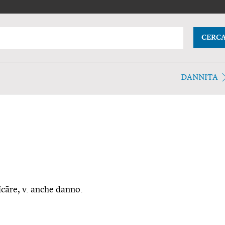
CERC
DANNITA
fĭcāre, v. anche danno.