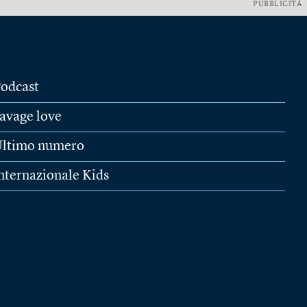
PUBBLICITÀ
odcast
avage love
ltimo numero
nternazionale Kids