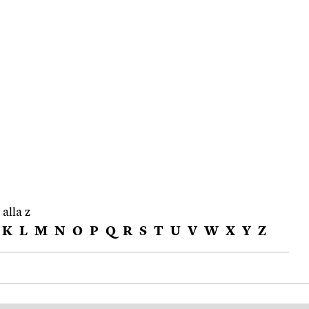
 alla z
K
L
M
N
O
P
Q
R
S
T
U
V
W
X
Y
Z