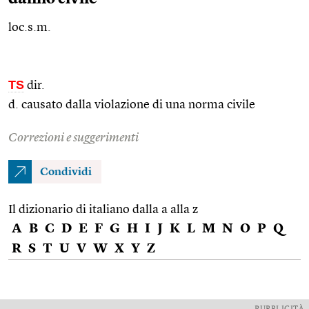
loc.s.m.
TS
dir.
d. causato dalla violazione di una norma civile
Correzioni e suggerimenti
Condividi
Il dizionario di italiano dalla a alla z
A
B
C
D
E
F
G
H
I
J
K
L
M
N
O
P
Q
R
S
T
U
V
W
X
Y
Z